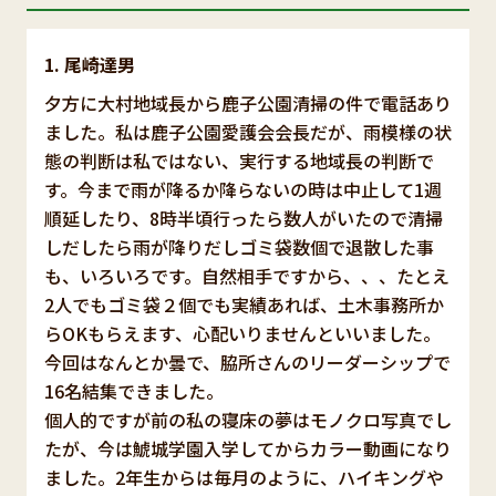
尾崎達男
夕方に大村地域長から鹿子公園清掃の件で電話あり
ました。私は鹿子公園愛護会会長だが、雨模様の状
態の判断は私ではない、実行する地域長の判断で
す。今まで雨が降るか降らないの時は中止して1週
順延したり、8時半頃行ったら数人がいたので清掃
しだしたら雨が降りだしゴミ袋数個で退散した事
も、いろいろです。自然相手ですから、、、たとえ
2人でもゴミ袋２個でも実績あれば、土木事務所か
らOKもらえます、心配いりませんといいました。
今回はなんとか曇で、脇所さんのリーダーシップで
16名結集できました。
個人的ですが前の私の寝床の夢はモノクロ写真でし
たが、今は鯱城学園入学してからカラー動画になり
ました。2年生からは毎月のように、ハイキングや