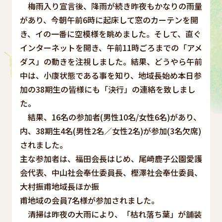
梅雨入り宣言後、降雨が続き昨夜もかなりの雨量
があり、今朝午前6時に起床して窓のカーテンを開
き、イの一番に空模様を眺めました。そして、直ぐ
インターネットを開き、午前11時ごろまでの「アメ
ダス」の動きを注視しました。結果、どうやら午前
中は、小康状態である事を知り、地域長始め本日参
加の38期生の皆様にも「決行」の連絡を致しまし
た。
結果、16名の参加者(男性10名/女性6名)があり、
内、38期生4名(男性2名／女性2名)が参加(3名欠席)
されました。
主な参加者は、福田会長はじめ、尾崎鹿子公園愛護
会代表、中山社会奉仕委員長、樫澤社会奉仕委員、
大村振甫地域長ほか振
甫地域の会員7名様が参加されました。
清掃は昨夜の大雨により、「枯れ落ち葉」が舗装