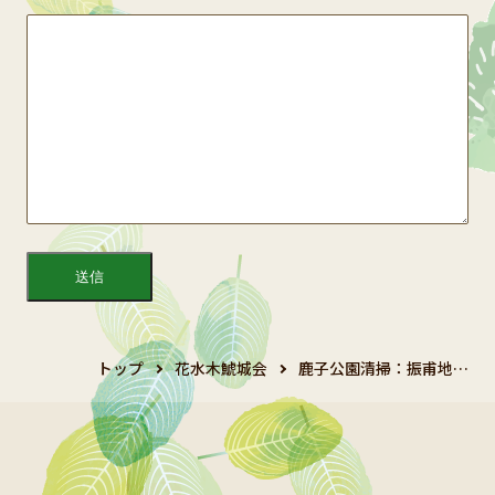
トップ
花水木鯱城会
鹿子公園清掃：振甫地…