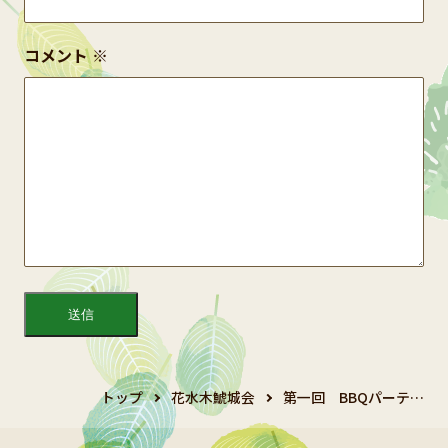
コメント
※
トップ
花水木鯱城会
第一回 BBQパーテ…