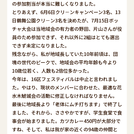
の参加割当が本当に難しくなりました。
とりあえず、6月6日クリ－ンキャンペーン3名、13
日鶴舞公園クリ－ン3名を決めたが、7月15日ボッ
チャ大会は当地域会の有力者の野田、片山さんが役
員のため参加できず、それ以外に2組はとても選出
できず未定になりました。
残念ながら、私が地域長していた10年前頃は、団
塊の世代のピークで、地域会の平均年齢も今より
10歳位若く、人数も2倍位多かった。
今年は、16区フェスティバルは中止と言われまし
た。やはり、現状のメンバーに合わせた、最適な花
水木鯱城会の活動に修正しなければなりません。
最後に地域長より「老体にムチ打ちます」で終了し
ました、それから、ささやかですが、学生食堂で食
事会が始まりました。カツカレー450円が大部分で
すね、そして、私は我が家の近くの94歳の仲間と