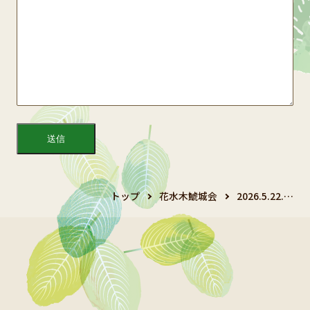
トップ
花水木鯱城会
2026.5.22.…