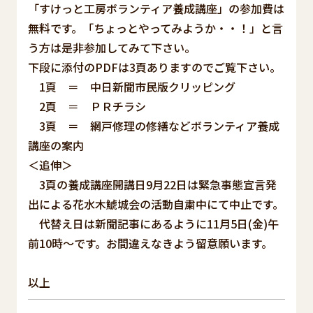
「すけっと工房ボランティア養成講座」の参加費は
無料です。「ちょっとやってみようか・・！」と言
う方は是非参加してみて下さい。
下段に添付のPDFは3頁ありますのでご覧下さい。
1頁 ＝ 中日新聞市民版クリッピング
2頁 ＝ ＰＲチラシ
3頁 ＝ 網戸修理の修繕などボランティア養成
講座の案内
＜追伸＞
3頁の養成講座開講日9月22日は緊急事態宣言発
出による花水木鯱城会の活動自粛中にて中止です。
代替え日は新聞記事にあるように11月5日(金)午
前10時～です。お間違えなきよう留意願います。
以上