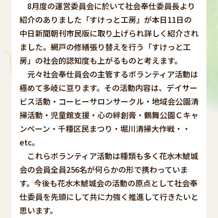
8月度の運営委員会に於いて社会奉仕委員長より
紹介のありました「すけっと工房」が本日11日の
中日新聞朝刊市民版に取り上げられ詳しく紹介され
ました。網戸の修繕張り替えを行う「すけっと工
房」の社会的認知度も上がるものと考えます。
元々社会奉仕員会の主管するボランティア活動は
極めて多岐に亘ります。その活動内容は、デイサー
ビス活動・コーヒーサロンサークル・地域会公園清
掃活動・児童館支援・心の絆創膏・鶴舞公園Ｃキャ
ンペーン・千種区民まつり・堀川清掃大作戦・・
etc。
これらボランティア活動は種類も多く花水木鯱城
会の会員全員256名が何らかの形で携わっていま
す。今後も花水木鯱城会の活動の原点として社会奉
仕委員を先頭にして共に力強く推進して行きたいと
思います。