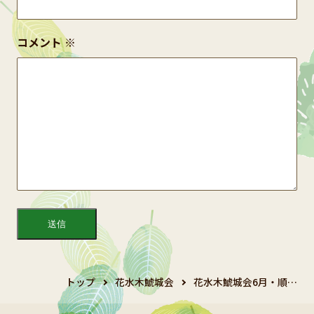
コメント
※
トップ
花水木鯱城会
花水木鯱城会6月・順…