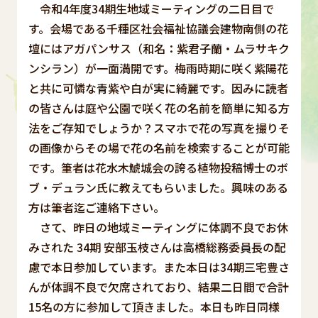
令和4年度34期生地域ミーティングの二日目で
す。会場である千種区社会福祉協議会建物南側の花
壇にはアガパンサス（和名：紫君子蘭・ムラサキク
ンシラン）が一面満開です。梅雨時期に咲く紫陽花
と共に可憐な青紫や白が実に綺麗です。因みに読者
の皆さんは庭や公園で咲く花の名前を簡単に知る方
法をご存知でしょうか？スマホで花の写真を撮りそ
の画像からその場で花の名前を検索することが可能
です。筆者は花水木鯱城会の誇る植物投稿博士のボ
ブ・デュラン氏に教えてもらいました。興味のある
方は筆者迄ご連絡下さい。
さて、昨日の地域ミーティングに体調不良でお休
みされた 34期 安部玉枝さんは高橋総務委員長の配
慮で本日参加しています。また本日は34期三宅豊さ
んが体調不良で欠席されており、結果二日間で合計
15名の方に参加して頂きました。本日も昨日同様