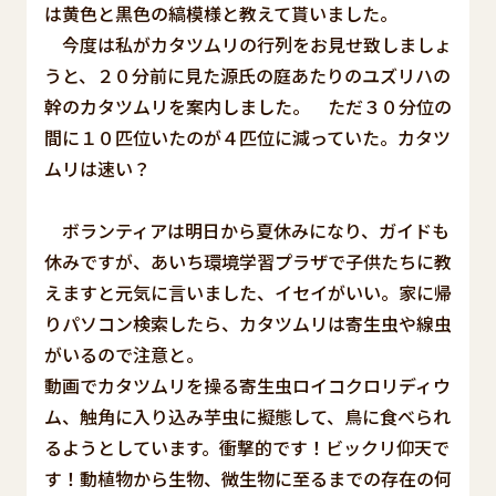
は黄色と黒色の縞模様と教えて貰いました。
今度は私がカタツムリの行列をお見せ致しましょ
うと、２０分前に見た源氏の庭あたりのユズリハの
幹のカタツムリを案内しました。 ただ３０分位の
間に１０匹位いたのが４匹位に減っていた。カタツ
ムリは速い？
ボランティアは明日から夏休みになり、ガイドも
休みですが、あいち環境学習プラザで子供たちに教
えますと元気に言いました、イセイがいい。家に帰
りパソコン検索したら、カタツムリは寄生虫や線虫
がいるので注意と。
動画でカタツムリを操る寄生虫ロイコクロリディウ
ム、触角に入り込み芋虫に擬態して、鳥に食べられ
るようとしています。衝撃的です！ビックリ仰天で
す！動植物から生物、微生物に至るまでの存在の何