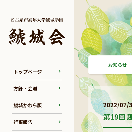
お知らせ
トップページ
方針・会則
2022/07/
鯱城かわら版
第19回
行事報告