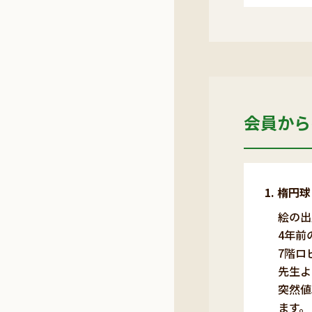
会員から
楕円球
絵の出
4年前
7階ロ
先生よ
突然値
ます。