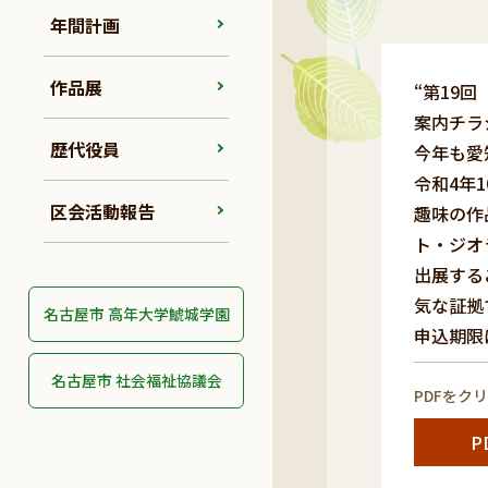
年間計画
作品展
“第19
案内チラ
歴代役員
今年も愛
令和4年
区会活動報告
趣味の作
ト・ジオ
出展する
気な証拠
名古屋市 高年大学鯱城学園
申込期限
名古屋市 社会福祉協議会
PDFをク
P