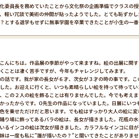
化委員長を務めていたことから文化祭の企画準備でクラスの授
、軽い冗談で美術の仲間が貼ったようでした。とても恥ずかし
？とする退学もせずに無事学園を卒業できたことが小生の一番
こんにちは。作品展の季節がやって来ますね。絵の出展に関す
くことは凄く苦手ですが、今年もチャレンジしてみます。
の話です。我が家の長女が６才、次女が３才の時の事です。こ
した。お迎えに行くと、いつも素晴らしい絵を持って待ってい
、この２人の絵を飾ることは有りませんでした。今でも考えま
かったからです。O先生の作品になっていました。日展にいつ
色を乗せただけだと思います。でも絵はすっかり大人の絵に変
踊り場に飾ってあるバラの絵は、長女が描きました。花瓶の水
いるインコの絵は次女が描きました。カラフルなインコに目が
妹は一度も私に”誰が描いたの？”と聞いてきたことがありま