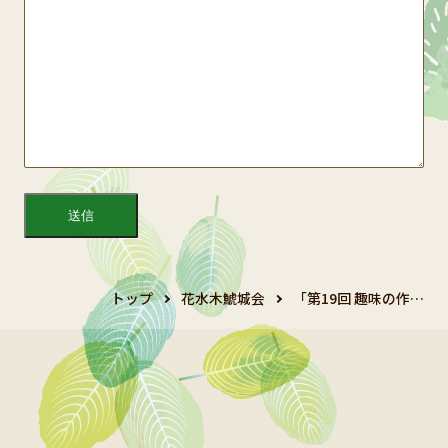
トップ
花水木鯱城会
「第19回 趣味の作…