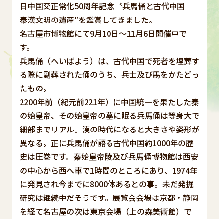
日中国交正常化50周年記念〝兵馬俑と古代中国
秦漢文明の遺産″を鑑賞してきました。
名古屋市博物館にて9月10日～11月6日開催中で
す。
兵馬俑（へいばよう）は、古代中国で死者を埋葬す
る際に副葬された俑のうち、兵士及び馬をかたどっ
たもの。
2200年前（紀元前221年）に中国統一を果たした秦
の始皇帝、その始皇帝の墓に眠る兵馬俑は等身大で
細部までリアル。漢の時代になると大きさや姿形が
異なる。正に兵馬俑が語る古代中国約1000年の歴
史は圧巻です。秦始皇帝陵及び兵馬俑博物館は西安
の中心から西へ車で1時間のところにあり、1974年
に発見され今までに8000体あるとの事。未だ発掘
研究は継続中だそうです。展覧会会場は京都・静岡
を経て名古屋の次は東京会場（上の森美術館）で