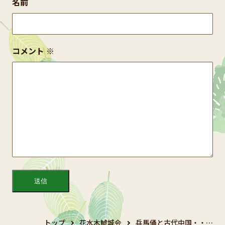
名前
コメント
※
トップ
花水木鯱城会
兵馬俑と古代中国・・…