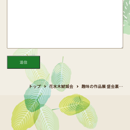
トップ
花水木鯱城会
趣味の作品展 盛会裏…