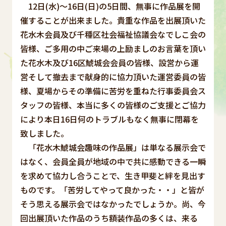
12日(水)～16日(日)の5日間、無事に作品展を開
催することが出来ました。貴重な作品を出展頂いた
花水木会員及び千種区社会福祉協議会なでしこ会の
皆様、ご多用の中ご来場の上励ましのお言葉を頂い
た花水木及び16区鯱城会会員の皆様、設営から運
営そして撤去まで献身的に協力頂いた運営委員の皆
様、夏場からその準備に苦労を重ねた行事委員会ス
タッフの皆様、本当に多くの皆様のご支援とご協力
により本日16日何のトラブルもなく無事に閉幕を
致しました。
「花水木鯱城会趣味の作品展」は単なる展示会で
はなく、会員全員が地域の中で共に感動できる一瞬
を求めて協力し合うことで、生き甲斐と絆を見出す
ものです。「苦労してやって良かった・・」と皆が
そう思える展示会ではなかったでしょうか。尚、今
回出展頂いた作品のうち額装作品の多くは、来る