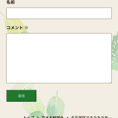
名前
コメント
※
トップ
花水木鯱城会
千石学区でキラキラサ…