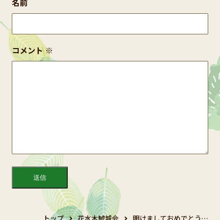
名前
コメント
※
トップ
花水木鯱城会
明けましておめでとう…