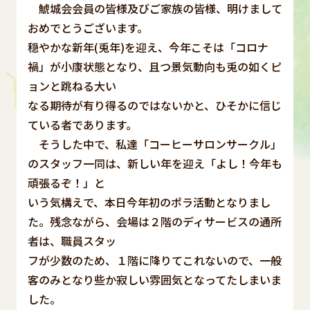
鯱城会会員の皆様及びご家族の皆様、明けまして
おめでとうございます。
穏やかな新年(兎年)を迎え、今年こそは「コロナ
禍」が小康状態となり、且つ景気動向も兎の如くピ
ョンと跳ねる大い
なる期待が有り得るのではないかと、ひそかに信じ
ている者であります。
そうした中で、私達「コーヒーサロンサークル」
のスタッフ一同は、新しい年を迎え「よし！今年も
頑張るぞ！」と
いう気構えで、本日今年初のポラ活動となりまし
た。残念ながら、会場は２階のディサービスの通所
者は、職員スタッ
フが少数のため、１階に降りてこれないので、一般
客のみとなり些か寂しい雰囲気となってたしまいま
した。