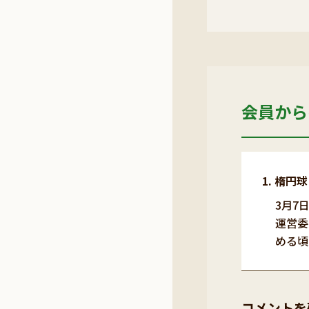
会員から
楕円球
3月7
運営委
める頃
コメントを