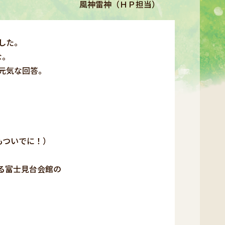
風神雷神（ＨＰ担当）
した。
な。
元気な回答。
もついでに！）
る富士見台会館の