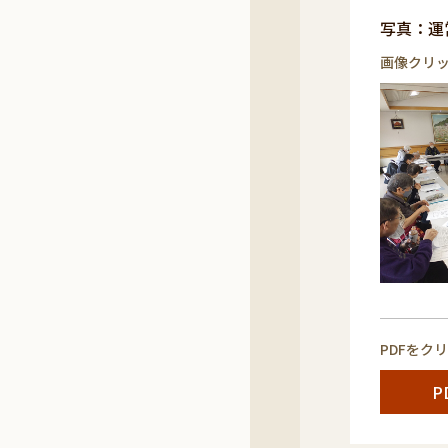
写真
画像クリ
PDFをク
P