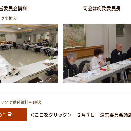
：運営委員会模様 司会は総務委員
ックで拡大
リックで添付資料を確認
DF
＜ここをクリック＞ ２月７日 運営委員会議