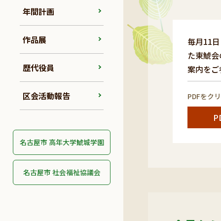
年間計画
作品展
毎月11
た東鯱会
歴代役員
案内をご
区会活動報告
PDFをク
P
名古屋市 高年大学鯱城学園
名古屋市 社会福祉協議会