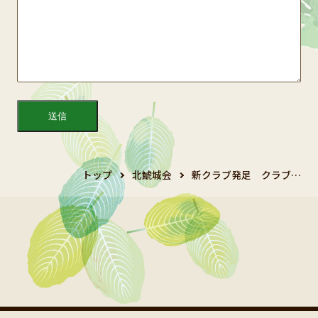
トップ
北鯱城会
新クラブ発足 クラブ…