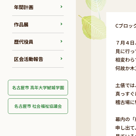
年間計画
作品展
Cブロッ
歴代役員
７月４日
見に行っ
区会活動報告
相変わら
何故か木
土俵では
名古屋市 高年大学鯱城学園
真っすぐ
稽古場に
名古屋市 社会福祉協議会
幕内の「
申し出て