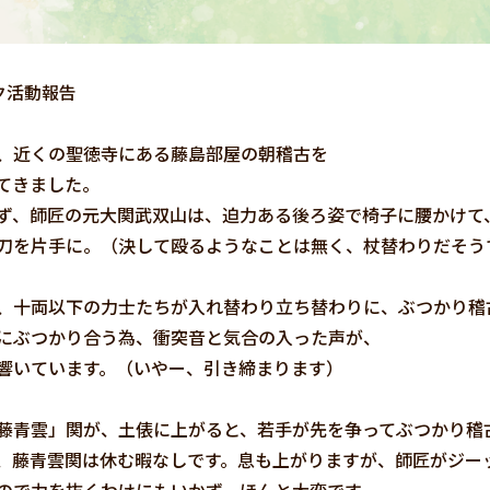
ク活動報告
、近くの聖徳寺にある藤島部屋の朝稽古を
てきました。
ず、師匠の元大関武双山は、迫力ある後ろ姿で椅子に腰かけて
刀を片手に。（決して殴るようなことは無く、杖替わりだそう
、十両以下の力士たちが入れ替わり立ち替わりに、ぶつかり稽
にぶつかり合う為、衝突音と気合の入った声が、
響いています。（いやー、引き締まります）
藤青雲」関が、土俵に上がると、若手が先を争ってぶつかり稽
、藤青雲関は休む暇なしです。息も上がりますが、師匠がジー