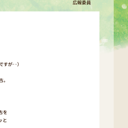
広報委員
、
ですが‥）
古。
古を
ッと