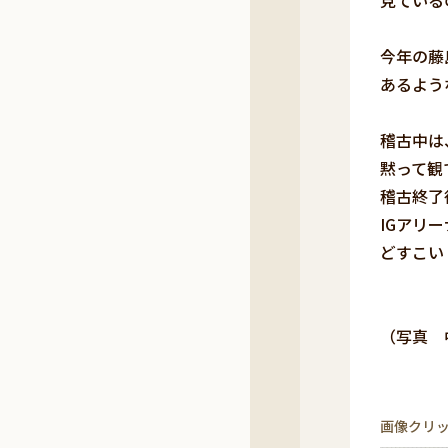
見ている
今年の藤
あるよ
稽古中は
黙って観
稽古終了
IGアリ
どすこい
（写真 
左端・
二人と
画像クリ