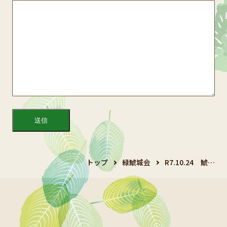
トップ
緑鯱城会
R7.10.24 鯱…