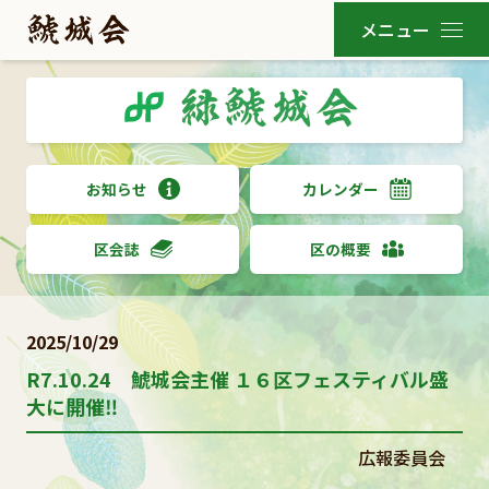
お知らせ
カレンダー
区会誌
区の概要
2025/10/29
R7.10.24 鯱城会主催 １６区フェスティバル盛
大に開催‼
広報委員会