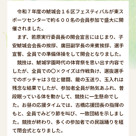
令和７年度の鯱城会１６区フェスティバルが東ス
ポーツセンターで約６００名の会員参加で盛大に開
催されました。
まず、若原実行委員長の開会宣言にはじまり、子
安鯱城会会長の挨拶、廣田副学長の来賓挨拶、選手
宣誓、全員での準備体操をして開会となりました。
競技は、鯱城学園時代の体育祭を思い出す内容で
したが、全員での〇×クイズは作戦負け、選抜選手
でのボッチャは３位と健闘、龍の玉送り、玉入れは
残念な結果でしたが、参加者全員が熱気あふれ、普
段眠っている体を動かして、競技に一生懸命でし
た。お昼の応援タイムでは、古橋応援団長の指揮の
もと、全員でみどり節を叫び、一致団結を示しまし
た。競技が終わり、多くの参加者での民謡踊りを経
て閉会式となりました。