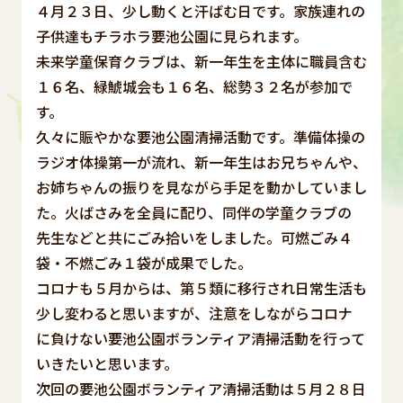
４月２３日、少し動くと汗ばむ日です。家族連れの
子供達もチラホラ要池公園に見られます。
未来学童保育クラブは、新一年生を主体に職員含む
１６名、緑鯱城会も１６名、総勢３２名が参加で
す。
久々に賑やかな要池公園清掃活動です。準備体操の
ラジオ体操第一が流れ、新一年生はお兄ちゃんや、
お姉ちゃんの振りを見ながら手足を動かしていまし
た。火ばさみを全員に配り、同伴の学童クラブの
先生などと共にごみ拾いをしました。可燃ごみ４
袋・不燃ごみ１袋が成果でした。
コロナも５月からは、第５類に移行され日常生活も
少し変わると思いますが、注意をしながらコロナ
に負けない要池公園ボランティア清掃活動を行って
いきたいと思います。
次回の要池公園ボランティア清掃活動は５月２８日