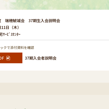
度 瑞穂鯱城会 37期生入会説明会
月11日（木）
ｰﾋﾞｽｾﾝﾀｰ
リックで添付資料を確認
DF
37期入会者説明会