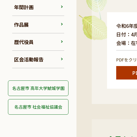
年間計画
作品展
令和6年
日付：4
歴代役員
会場：在宅ｻ
区会活動報告
PDFをク
P
名古屋市 高年大学鯱城学園
名古屋市 社会福祉協議会