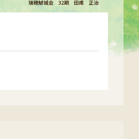
瑞穂鯱城会 32期 田甫 正治