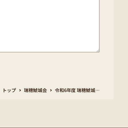
トップ
瑞穂鯱城会
令和6年度 瑞穂鯱城…