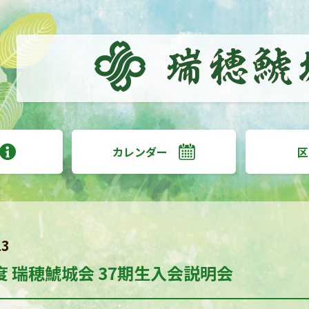
カレンダー
区
23
度 瑞穂鯱城会 37期生入会説明会