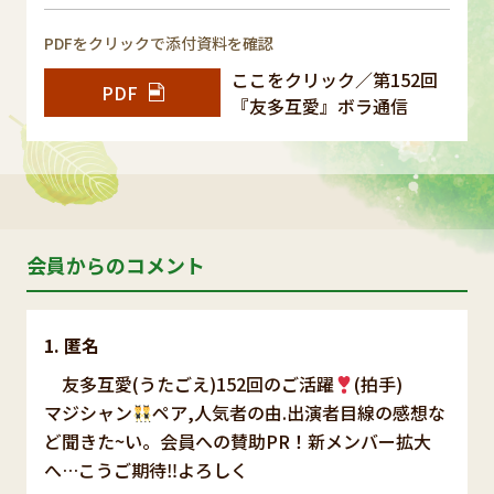
PDFをクリックで添付資料を確認
ここをクリック／第152回
PDF
『友多互愛』ボラ通信
会員からのコメント
匿名
友多互愛(うたごえ)152回のご活躍
(拍手)
マジシャン
ペア,人気者の由.出演者目線の感想な
ど聞きた~い。会員への賛助PR！新メンバー拡大
へ…こうご期待‼︎よろしく