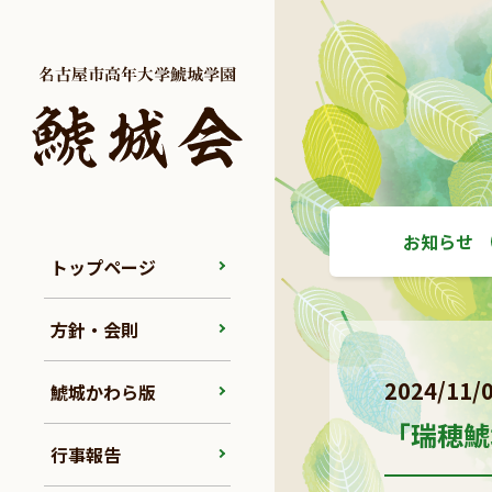
お知らせ
トップページ
方針・会則
2024/11/
鯱城かわら版
「瑞穂鯱
行事報告