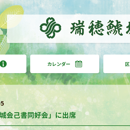
カレンダー
区
05
城会己書同好会」に出席