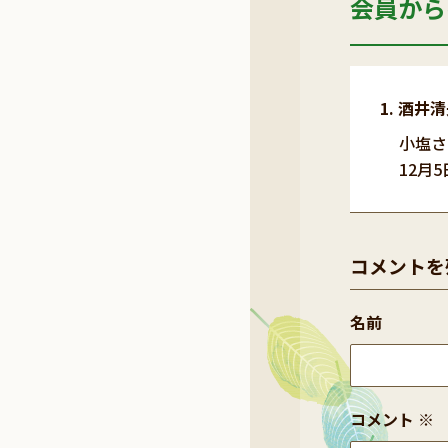
会員から
酒井清
小塩さ
12月
コメントを
名前
コメント
※