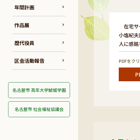
年間計画
作品展
在宅サー
小塩紀夫
歴代役員
人に感銘
区会活動報告
PDFをク
P
名古屋市 高年大学鯱城学園
名古屋市 社会福祉協議会