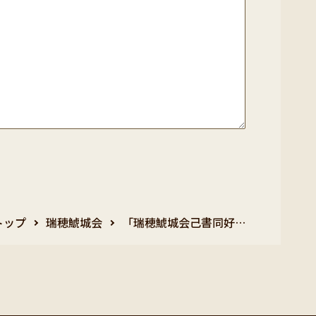
トップ
瑞穂鯱城会
「瑞穂鯱城会己書同好…