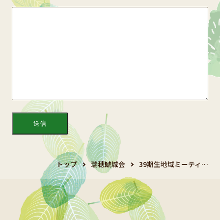
トップ
瑞穂鯱城会
39期生地域ミーティ…