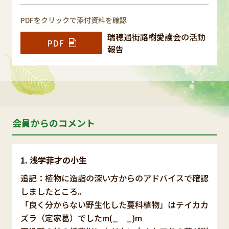
PDFをクリックで添付資料を確認
瑞穂通街路樹愛護会の活動
PDF
報告
会員からのコメント
浅学菲才の小生
追記：植物に造詣の深い方からのアドバイスで確認
しましたところ。
「良く分からない野生化した蔓科植物」はテイカカ
ズラ（定家葛）でしたm(_ _)m