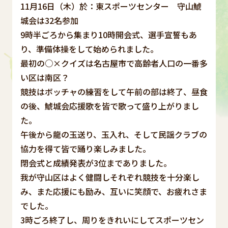
11月16日（木）於：東スポーツセンター 守山鯱
城会は32名参加
9時半ごろから集まり10時開会式、選手宣誓もあ
り、準備体操をして始められました。
最初の○×クイズは名古屋市で高齢者人口の一番多
い区は南区？
競技はボッチャの練習をして午前の部は終了、昼食
の後、鯱城会応援歌を皆で歌って盛り上がりまし
た。
午後から龍の玉送り、玉入れ、そして民謡クラブの
協力を得て皆で踊り楽しみました。
閉会式と成績発表が3位までありました。
我が守山区はよく健闘しそれぞれ競技を十分楽し
み、また応援にも励み、互いに笑顔で、お疲れさま
でした。
3時ごろ終了し、周りをきれいにしてスポーツセン