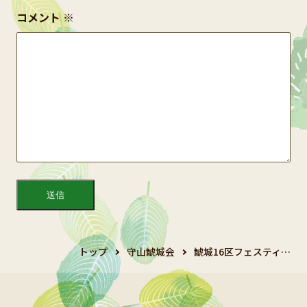
コメント
※
トップ
守山鯱城会
鯱城16区フェスティ…