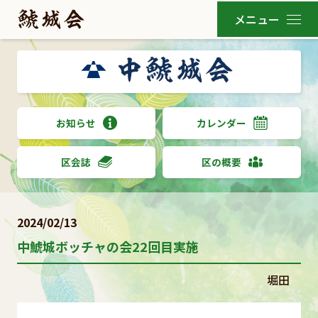
お知らせ
カレンダー
区会誌
区の概要
2024/02/13
中鯱城ボッチャの会22回目実施
堀田