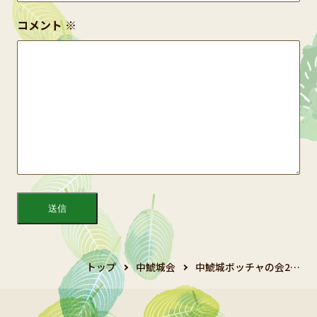
コメント
※
トップ
中鯱城会
中鯱城ボッチャの会2…