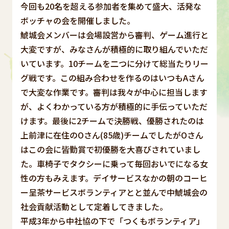
今回も20名を超える参加者を集めて盛大、活発な
ボッチャの会を開催しました。
鯱城会メンバーは会場設営から審判、ゲーム進行と
大変ですが、みなさんが積極的に取り組んでいただ
いています。10チームを二つに分けて総当たりリー
グ戦です。この組み合わせを作るのはいつもAさん
で大変な作業です。審判は我々が中心に担当します
が、よくわかっている方が積極的に手伝っていただ
けます。最後に2チームで決勝戦、優勝されたのは
上前津に在住のOさん(85歳)チームでしたがOさん
はこの会に皆勤賞で初優勝を大喜びされていまし
た。車椅子でタクシーに乗って毎回おいでになる女
性の方もみえます。デイサービスなかの朝のコーヒ
ー呈茶サービスボランティアとと並んで中鯱城会の
社会貢献活動として定着してきました。
平成3年から中社協の下で「つくもボランティア」