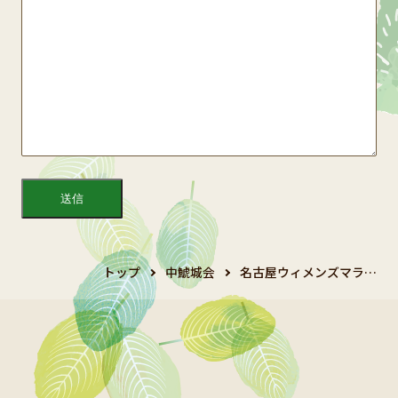
トップ
中鯱城会
名古屋ウィメンズマラ…