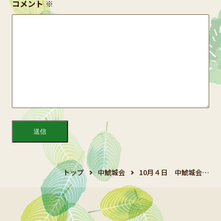
コメント
※
トップ
中鯱城会
10月４日 中鯱城会…