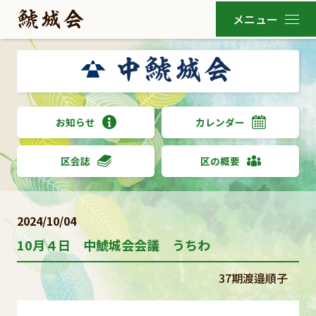
お知らせ
カレンダー
区会誌
区の概要
2024/10/04
10月４日 中鯱城会会議 うちわ
37期渡邉順子