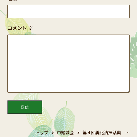
コメント
※
トップ
中鯱城会
第４回美化清掃活動 …