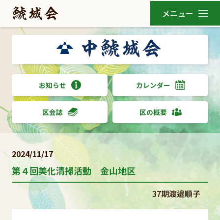
お知らせ
カレンダー
区会誌
区の概要
2024/11/17
第４回美化清掃活動 金山地区
37期渡邉順子