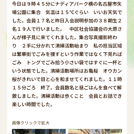
今日は９時４５分にナディアパーク横の名古屋市矢
場公園に集合 気温は１５℃ぐらい いいお天気で
した。会員１７名と昨日入会説明参加の３８期生２
名１９人で行いました。 中区社会協議会の大原さ
んが様子見に来てくれました。集合写真撮影終わ
り ２手に分かれて清掃活動始まり 私の担当区域
は繁華街でごみを捜すという作業ではなく下見れば
ごみ トングでごみ拾う小さい袋ではすぐに一杯と
いう状態でした。清掃活動場所はお亀桜 オウカン
桜がきれいで目と心を和ませてくれました。１１時
１５分ごろ 終了。会員数名と昼ごはんを食べて解
散しました。清掃活動は歩くこと 会員とお話でき
楽しい時間でした。
画像クリックで拡大