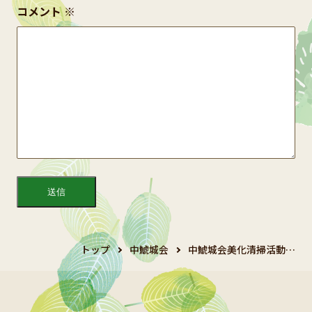
コメント
※
トップ
中鯱城会
中鯱城会美化清掃活動…