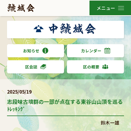
お知らせ
カレンダー
区会誌
区の概要
2025/05/19
志段味古墳群の一部が点在する東谷山山頂を巡る
ﾄﾚｯｷﾝｸﾞ
鈴木一雄