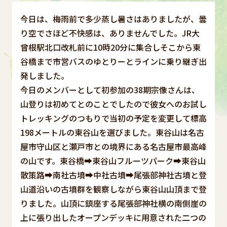
今日は、梅雨前で多少蒸し暑さはありましたが、曇
り空でさほど不快感は、ありませんでした。JR大
曾根駅北口改札前に10時20分に集合しそこから東
谷橋まで市営バスのゆとりーとラインに乗り継ぎ出
発しました。
今日のメンバーとして初参加の38期宗像さんは、
山登りは初めてとのことでしたので彼女へのお試し
トレッキングのつもりで当初の予定を変更して標高
198メートルの東谷山を選びました。東谷山は名古
屋市守山区と瀬戸市との境界にある名古屋市最高峰
の山です。東谷橋➡東谷山フルーツパーク➡東谷山
散策路➡南社古墳➡中社古墳➡尾張部神社古墳と登
山道沿いの古墳群を観察しながら東谷山山頂まで登
りました。山頂に鎮座する尾張部神社横の南側崖の
上に張り出したオープンデッキに用意された二つの