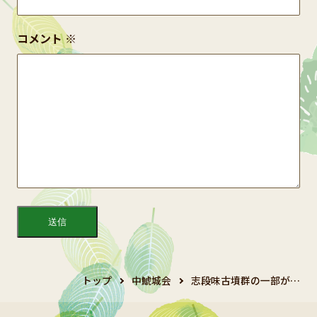
コメント
※
トップ
中鯱城会
志段味古墳群の一部が…