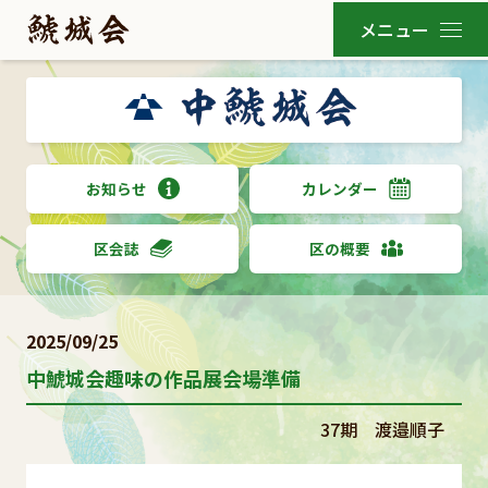
お知らせ
カレンダー
区会誌
区の概要
2025/09/25
中鯱城会趣味の作品展会場準備
37期 渡邉順子