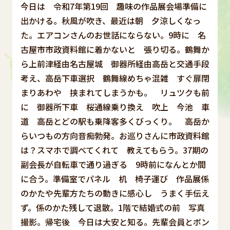
今日は 令和7年第19回 趣味の作品展会場準備に
出かける。秋風が吹き、最近は朝 夕涼しくなっ
た。エアコンさんのお世話にならない。9時に 名
古屋市市政資料館に着かないと 張り切る。鶴舞か
ら上前津経由名古屋城 御器所経由高岳と交通手段
考え、高岳下車選択 鶴舞線めちゃ混雑 すぐ扉閉
まりあわや 挟まれてしまうかも。 リュツクも前
に 御器所下車 桜通線乗り換え 吹上 今池 車
道 高岳とどの駅も乗降客多くびっくり。 高岳か
らいつもの方向音痴勃発。お巡りさんに市政資料館
は？スマホで調べてくれて 教えてもらう。37期の
副会長が自転車で通り過ぎる 9時前になんとか間
に合う。準備室でパネル 机 椅子運び 作品展係
のかたや先輩方たちの動きに感心し うまく手伝え
ず。係のかた残して退散。1階で結婚式の前 写真
撮影。帰宅後 今日は大安と知る。先輩会員とボン