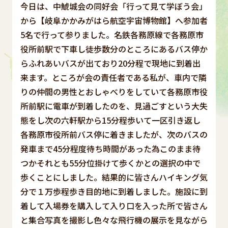
今日は、中鯱城会の同好会「行って見て学ぼう会」
から【岐阜かかみがはら航空宇宙博物館】へ参加者
5名で行って参りました。名鉄各務原線で各務原市
役所前駅で下車し徒歩数分のところにあるバス停か
らふれあいバスが出ており20分程で現地に到着出
来ます。ところが会の責任者である私が、車内で隣
りの仲間の男性とおしゃべりをしていて各務原市役
所前駅に電車が到着したのを、見過ごすという大失
態をし次の六軒駅から15分程歩いて一区引き返し
各務原市役所前バス停に着きましたが、次のバスの
発車まで45分程度待ち時間があった為このまま待
つかそれとも55分位掛けて歩くかとの選択の中で
歩くことにしました。結果的に皆さんハイキング気
分で１万歩程歩き目的地に到着しました。施設に到
着して入場券を購入して入り口を入った所で皆さん
と集合写真を撮影し色々な飛行機の展示を見ながら