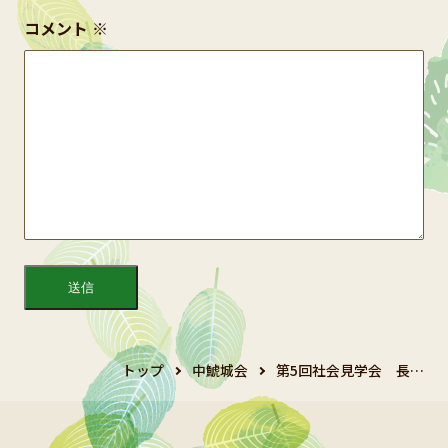
コメント
※
トップ
中鯱城会
第5回社会見学会 長…