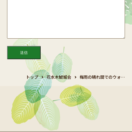
トップ
花水木鯱城会
梅雨の晴れ間でのウォ…