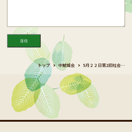
トップ
中鯱城会
5月２２日第2回社会…
Copyright 2024 鯱城会