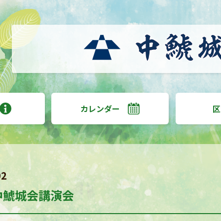
カレンダー
区
02
年中鯱城会講演会