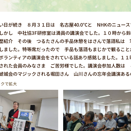
い日が続き ８月３１日は 名古屋40.0℃と NHKのニュー
しかし 中社協3F研修室は満員の講演会でした。１０時から
歴紹介 その後 つるたさんの手品休憩をはさんで落語私は 
しました。特等席だったので 手品も落語もまじかで観ること
ボランティアの講演会をされている話あり感銘しました。１１
された会員のみなさま ご苦労様でした。講演会参加人数は 
鯱城会のマジックされる堀田さん 山川さんの忘年会講演ある
ックで拡大