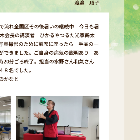
渡邉 順子
スで流れ全国区その後暑いの継続中 今日も暑
鈴木会長の講演者 ひかるやつるた光家鶴太
写真撮影のために前席に座ったら 手品の一
ができました。ご自身の病気の説明あり あ
時20分ごろ終了。担当の水野さん和氣さん
４８名でした。
のかなと