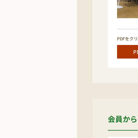
PDFをク
P
会員から