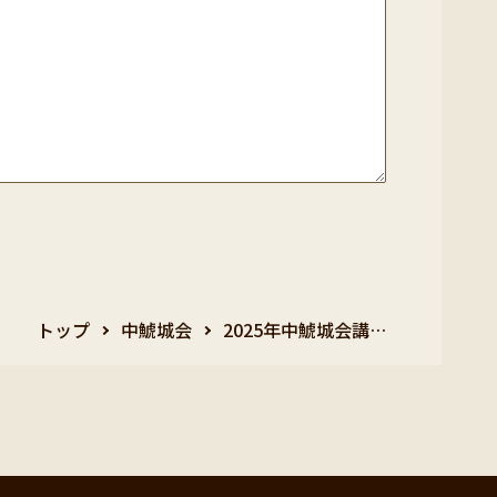
トップ
中鯱城会
2025年中鯱城会講…