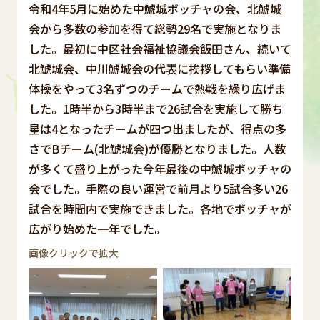
令和4年5月に始めた中鯱城ボッチャの会、北鯱城
会から多数の参加を得て総勢29名で実施となりま
した。最初に中区社会福祉協議会飯田さん、続いて
北鯱城会、中川鯱城会の代表に挨拶してもらい準備
体操をやって3名ずつのチームで熱戦を繰り広げま
した。1時半から3時半まで26試合を実施して勝ち
星は4となったチームが四つ出ましたが、得点の多
さでBチーム(北鯱城会)が優勝となりました。人数
が多くて盛り上がった今年最後の中鯱城ボッチャの
会でした。手際の良い運営で前月より5試合多い26
試合を時間内で実施できました。各地でボッチャが
広がり始めた一年でした。
画像クリックで拡大